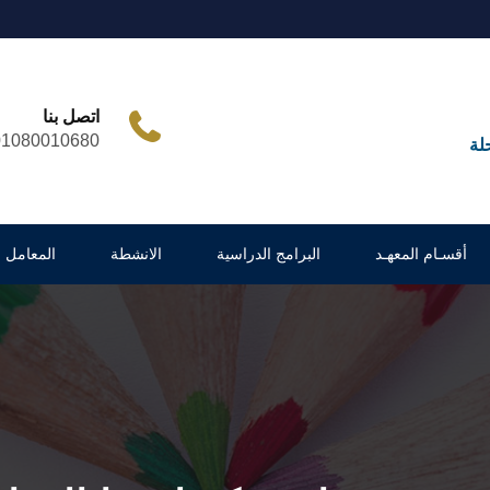
اتصل بنا
01080010680
لة
أقسـام المعهـد
البرامج الدراسية
الانشطة
المعامل