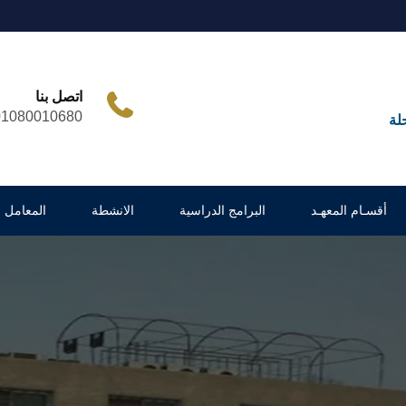
اتصل بنا
01080010680
لة
أقسـام المعهـد
البرامج الدراسية
الانشطة
المعامل