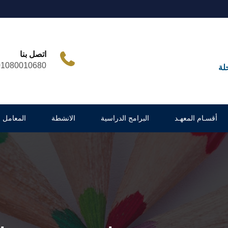
اتصل بنا
01080010680
لة
أقسـام المعهـد
البرامج الدراسية
الانشطة
المعامل